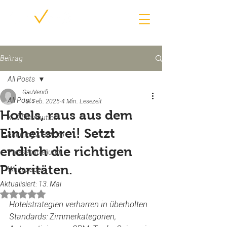
Beitrag
All Posts
GauVendi
All Posts
19. Feb. 2025
4 Min. Lesezeit
Hotels, raus aus dem
KI & Distribution
Einheitsbrei! Setzt
Führung & Betrieb
endlich die richtigen
Pressemitteilung
Prioritäten.
Whitepaper
Aktualisiert:
13. Mai
Mit NaN von 5 Sternen bewertet.
Hotelstrategien verharren in überholten 
Standards: Zimmerkategorien, 