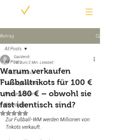
Beitrag
All Posts
GauVendi
All Posts
18. Juni
2 Min. Lesezeit
Warum verkaufen
KI & Distribution
Fußballtrikots für 100 €
Führung & Betrieb
und 180 € – obwohl sie
Pressemitteilung
fast identisch sind?
Whitepaper
Mit NaN von 5 Sternen bewertet.
Zur Fußball-WM werden Millionen von 
Trikots verkauft.