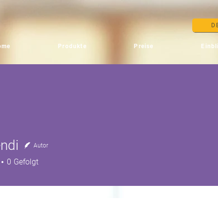
D
ome
Produkte
Preise
Einbl
ndi
Autor
0
Gefolgt