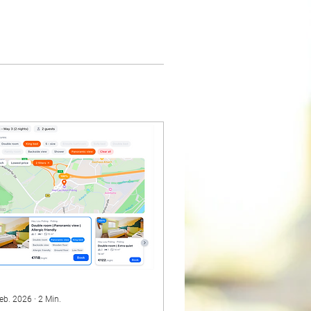
Feb. 2026
∙
2
Min.