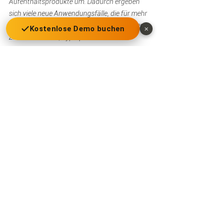
Aufenthaltsprodukte um. Dadurch ergeben 
sich viele neue Anwendungsfälle, die für mehr 
Automatisierung, Monetarisierung einzelner 
Kostenlose Demo buchen
×
Zimmerattribute, hyperpersonalisierten 
Verkauf, flexible Distribution und 
Vermarktung, höhere Gästezufriedenheit und 
Rendite auf Immobilien sorgen. Übrigens 
GauVendi steht für "Gaudium Venditio", und 
bedeutet Freude am Verkauf. 
www.gauvendi.com