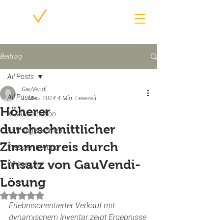
Beitrag
All Posts
GauVendi
All Posts
1. März 2024
4 Min. Lesezeit
Höherer
KI & Distribution
durchschnittlicher
Führung & Betrieb
Zimmerpreis durch
Pressemitteilung
Einsatz von GauVendi-
Whitepaper
Lösung
Mit NaN von 5 Sternen bewertet.
Erlebnisorientierter Verkauf mit 
dynamischem Inventar zeigt Ergebnisse