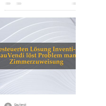
Frankfurt, 24. Juli 2023: GauVendi entwickelt seinen
bereits in der GauVendi Sales Engine erfolgreich
umgesetzten disruptiven Ansatz,...