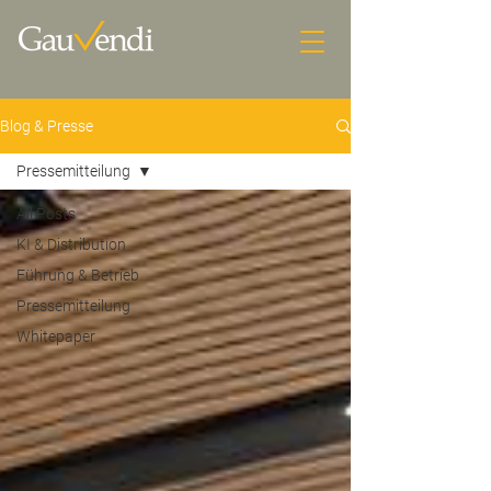
Blog & Presse
Pressemitteilung
All Posts
KI & Distribution
Führung & Betrieb
Pressemitteilung
Whitepaper