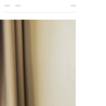
kleiner Schlag in die Magengrube für unsere
Branche: Wenn dein Inventar in starren Boxen wie
„Standard“ oder „Deluxe“ feststeckt, kann die KI den
echten Wert deiner Zimmer nicht erkennen – sie
kann dich nur nach dem Preis sortieren. Das ist kein
Fehler des Algorithmus. Es ist ein Fehler in der Art,
wie wir unser Inventar präsentieren und verwalten.
Warum die KI dein „Deluxe“-Zimmer