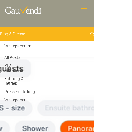
Blog & Presse
Whitepaper
All Posts
KI &
Distribution
Führung &
Betrieb
Pressemitteilung
Whitepaper