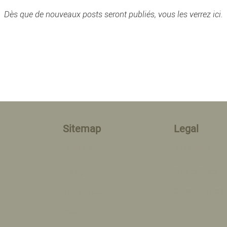
Dès que de nouveaux posts seront publiés, vous les verrez ici.
Sitemap
Legal
Products
Impressum
Privacy Policy
Pricing
General Terms &
Blog & Press
About us