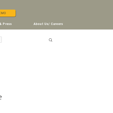
EMO
& Press
About Us/ Careers
e